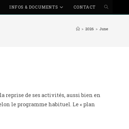
INFOS & DOCUMENTS
CONTACT
TOGGLE
WEBSITE
>
2026
>
June
SEARCH
 reprise de ses activités, aussi bien en
selon le programme habituel. Le « plan