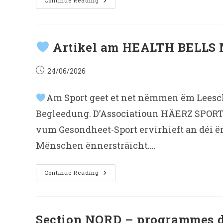
!
Continue Reading
Reprise
Des
Cours
À
Partir
Du
Artikel am HEALTH BELLS
Lundi
29
Juin
!
Post
24/06/2026
published:
Am Sport geet et net nëmmen ëm Leeschtu
Begleedung. D’Associatioun HÄERZ SPORT 
vum Gesondheet-Sport ervirhieft an déi ë
Mënschen ënnersträicht.…
Continue Reading
Artikel
Am
HEALTH
BELLS
Magazin
Section NORD – programmes d