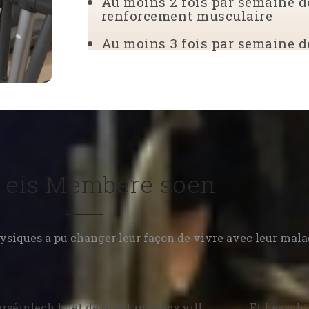
Au moins 2 fois par semaine d
renforcement musculaire
Au moins 3 fois par semaine de
 eis Membere soen
ysiques a pu changer leur façon de vivre avec leur mala
erséinlech huet de Sport immens vill
Et heescht