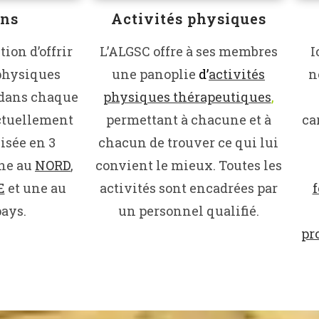
ons
Activités physiques
tion d’offrir
L’ALGSC offre à ses membres
I
 physiques
une panoplie
d’
activités
n
dans chaque
physiques thérapeutiques
,
ctuellement
permettant à chacune et à
ca
nisée en 3
chacun de trouver ce qui lui
une au
NORD
,
convient le mieux. Toutes les
E
et une au
activités sont encadrées par
ays.
un personnel qualifié.
pr