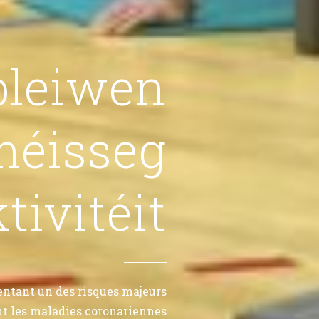
bleiwen
méisseg
tivitéit
entant un des risques majeurs
t les maladies coronariennes