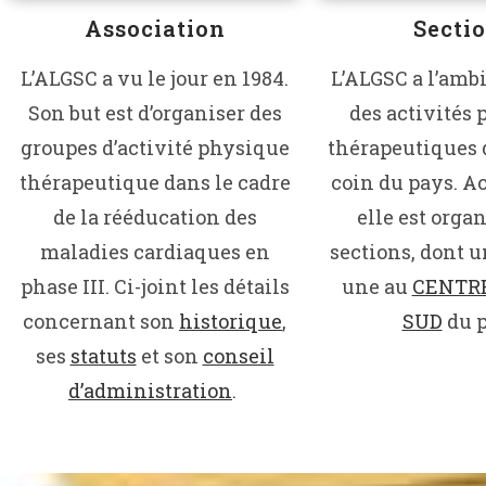
Association
Secti
L’ALGSC a vu le jour en 1984.
L’ALGSC a l’ambi
Son but est d’organiser des
des activités
groupes d’activité physique
thérapeutiques 
thérapeutique dans le cadre
coin du pays. A
de la rééducation des
elle est orga
maladies cardiaques en
sections, dont 
phase III. Ci-joint les détails
une au
CENTR
concernant son
historique
,
SUD
du p
ses
statuts
et son
conseil
d’administration
.