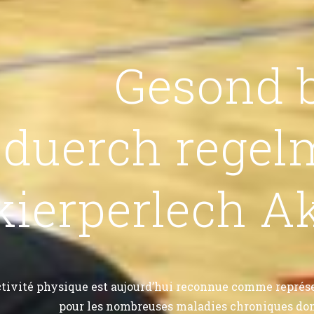
Gesond 
duerch regel
kierperlech Ak
ctivité physique est aujourd’hui reconnue comme représ
pour les nombreuses maladies chroniques don