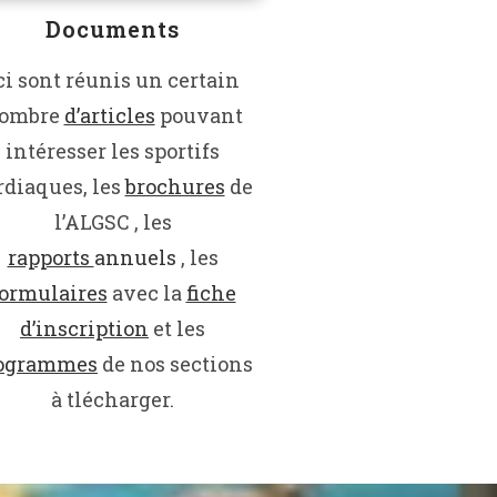
Documents
ci sont réunis un certain
ombre
d’articles
pouvant
intéresser les sportifs
rdiaques, les
brochures
de
l’ALGSC , les
rapports
annuels
, les
formulaires
avec la
fiche
d’inscription
et les
ogrammes
de nos sections
à tlécharger.