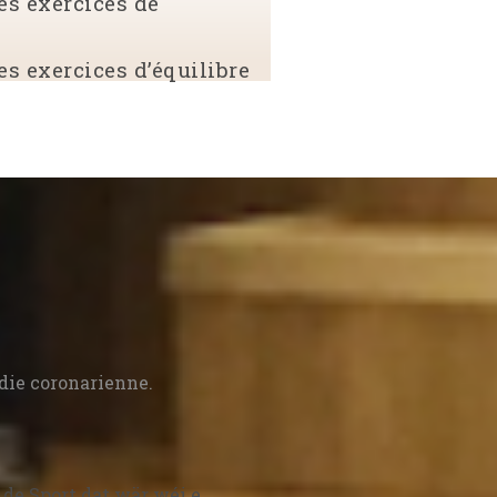
es exercices de
s exercices d’équilibre
die coronarienne.
 de Sport dat wär wéi e