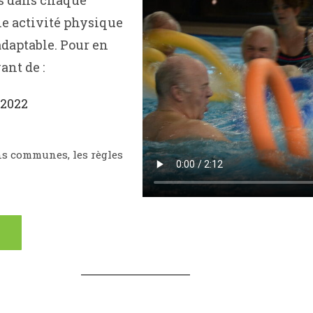
es dans chaque
ne activité physique
adaptable.
Pour en
vant de :
2022
ns communes, les règles