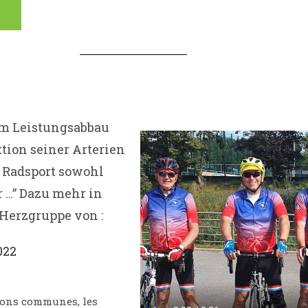
em Leistungsabbau
tion seiner Arterien
r Radsport sowohl
 …”
Dazu mehr in
-Herzgruppe von :
022
tions communes, les