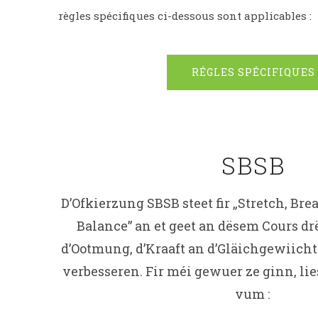
règles spécifiques ci-dessous sont applicables :
RÉGLES SPÉCIFIQUES
SBSB
D’Ofkierzung SBSB steet fir „Stretch, Br
Balance” an et geet an dësem Cours drë
d’Ootmung, d’Kraaft an d’Gläichgewiicht 
verbesseren. Fir méi gewuer ze ginn, lie
vum :