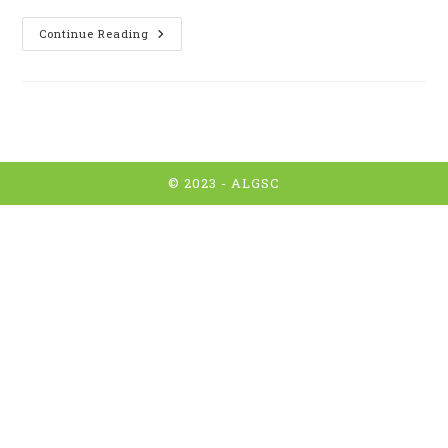
Nord
Continue Reading
–
Nordic
Walking
4e
Trimestre
© 2023 -
ALGSC