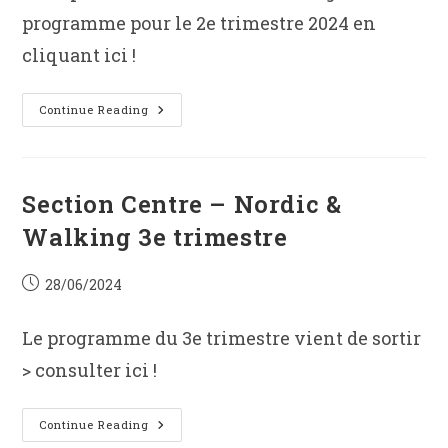
programme pour le 2e trimestre 2024 en
cliquant ici !
Section
Continue Reading
Nord
–
Nordic
Walking
3e
Trimestre
Section Centre – Nordic &
2024
Walking 3e trimestre
Post
28/06/2024
published:
Le programme du 3e trimestre vient de sortir
> consulter ici !
Section
Continue Reading
Centre