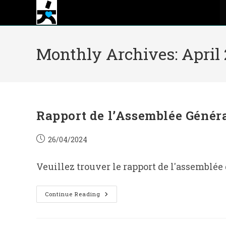
Skip
to
content
Monthly Archives: April
Rapport de l’Assemblée Génér
Post
26/04/2024
published:
Veuillez trouver le rapport de l'assemblée
Rapport
Continue Reading
De
L’Assemblée
Générale