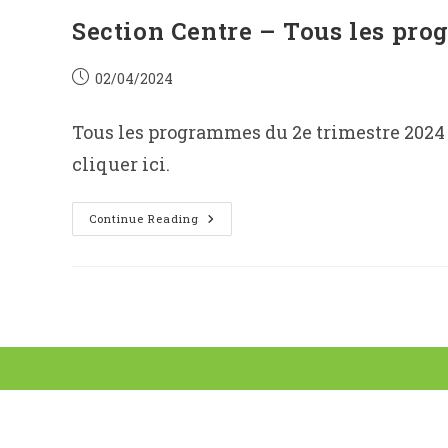
Section Centre – Tous les pro
Post
02/04/2024
published:
Tous les programmes du 2e trimestre 2024 d
cliquer ici.
Section
Continue Reading
Centre
–
Tous
Les
Programmes
2e
Trimestre
En
Ligne