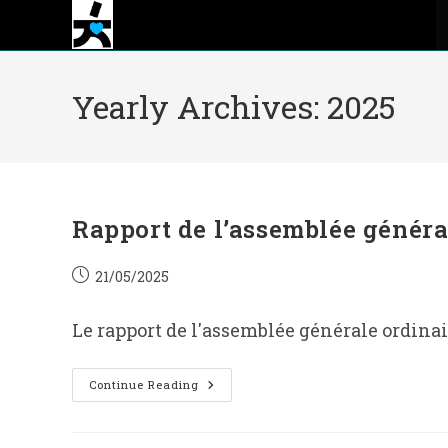
Skip
to
content
Yearly Archives: 2025
Rapport de l’assemblée généra
Post
21/05/2025
published:
Le rapport de l'assemblée générale ordinair
Rapport
Continue Reading
De
L’assemblée
Générale
Ordinaire