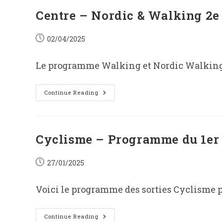
Centre – Nordic & Walking 2e 
Post
02/04/2025
published:
Le programme Walking et Nordic Walking d
Centre
Continue Reading
–
Nordic
&
Walking
2e
Trimestre
Cyclisme – Programme du 1er 
Post
27/01/2025
published:
Voici le programme des sorties Cyclisme po
Cyclisme
Continue Reading